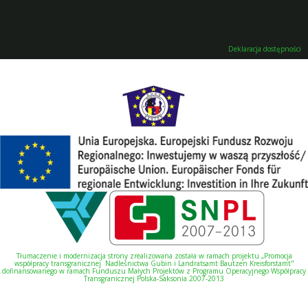
Deklaracja dostępności
Tłumaczenie i modernizacja strony zrealizowana została w ramach projektu „Promocja
współpracy transgranicznej Nadleśnictwa Gubin i Landratsamt Bautzen Kreisforstamt"
dofinansowanego w ramach Funduszu Małych Projektów z Programu Operacyjnego Współpracy
Transgranicznej Polska-Saksonia 2007-2013