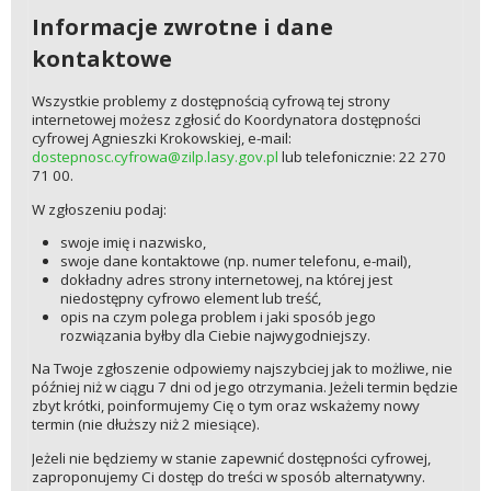
Informacje zwrotne i dane
kontaktowe
Wszystkie problemy z dostępnością cyfrową tej strony
internetowej możesz zgłosić do Koordynatora dostępności
cyfrowej Agnieszki Krokowskiej, e-mail:
dostepnosc.cyfrowa@zilp.lasy.gov.pl
lub telefonicznie: 22 270
71 00.
W zgłoszeniu podaj:
swoje imię i nazwisko,
swoje dane kontaktowe (np. numer telefonu, e-mail),
dokładny adres strony internetowej, na której jest
niedostępny cyfrowo element lub treść,
opis na czym polega problem i jaki sposób jego
rozwiązania byłby dla Ciebie najwygodniejszy.
Na Twoje zgłoszenie odpowiemy najszybciej jak to możliwe, nie
później niż w ciągu 7 dni od jego otrzymania. Jeżeli termin będzie
zbyt krótki, poinformujemy Cię o tym oraz wskażemy nowy
termin (nie dłuższy niż 2 miesiące).
Jeżeli nie będziemy w stanie zapewnić dostępności cyfrowej,
zaproponujemy Ci dostęp do treści w sposób alternatywny.