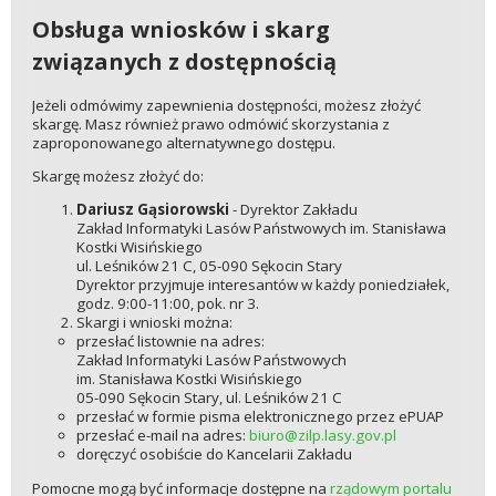
Obsługa wniosków i skarg
związanych z dostępnością
Jeżeli odmówimy zapewnienia dostępności, możesz złożyć
skargę. Masz również prawo odmówić skorzystania z
zaproponowanego alternatywnego dostępu.
Skargę możesz złożyć do:
Dariusz Gąsiorowski
- Dyrektor Zakładu
Zakład Informatyki Lasów Państwowych im. Stanisława
Kostki Wisińskiego
ul. Leśników 21 C, 05-090 Sękocin Stary
Dyrektor przyjmuje interesantów w każdy poniedziałek,
godz. 9:00-11:00, pok. nr 3.
Skargi i wnioski można:
przesłać listownie na adres:
Zakład Informatyki Lasów Państwowych
im. Stanisława Kostki Wisińskiego
05-090 Sękocin Stary, ul. Leśników 21 C
przesłać w formie pisma elektronicznego przez ePUAP
przesłać e-mail na adres:
biuro@zilp.lasy.gov.pl
doręczyć osobiście do Kancelarii Zakładu
Pomocne mogą być informacje dostępne na
rządowym portalu