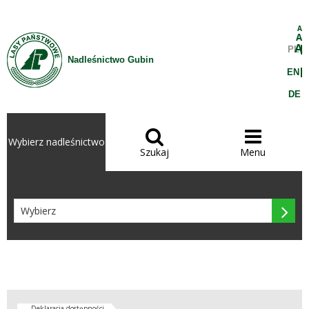
Przejdź do treści
A
A
A
PL
Nadleśnictwo Gubin
EN
DE


Wybierz nadleśnictwo
Szukaj
Menu

Deklaracja dostępności