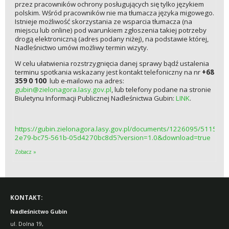
przez pracowników ochrony posługujących się tylko językiem
polskim. Wśród pracowników nie ma tłumacza języka migowego.
Istnieje możliwość skorzystania ze wsparcia tłumacza (na
miejscu lub online) pod warunkiem zgłoszenia takiej potrzeby
drogą elektroniczną (adres podany niżej), na podstawie której,
Nadleśnictwo umówi możliwy termin wizyty.
W celu ułatwienia rozstrzygnięcia danej sprawy bądź ustalenia
terminu spotkania wskazany jest kontakt telefoniczny na nr
+68
359 0 100
lub e-mailowo na adres:
gubin@zielonagora.lasy.gov.pl
, lub telefony podane na stronie
Biuletynu Informacji Publicznej Nadleśnictwa Gubin:
LINK
.
https://gubin.zielonagora.lasy.gov.pl/documents/1226095/5115
2e79-bc75-561b-05d4270bc8d5?version=1.0&download=true
Zobacz »
KONTAKT:
Nadleśnictwo Gubin
ul. Dolna 19,