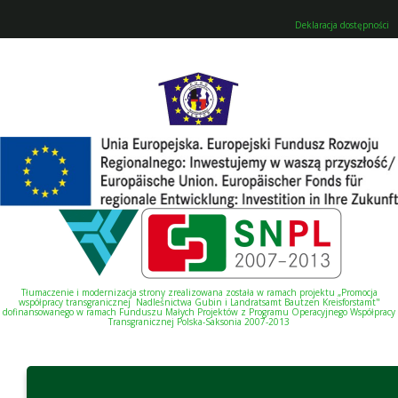
Deklaracja dostępności
Tłumaczenie i modernizacja strony zrealizowana została w ramach projektu „Promocja
współpracy transgranicznej Nadleśnictwa Gubin i Landratsamt Bautzen Kreisforstamt"
dofinansowanego w ramach Funduszu Małych Projektów z Programu Operacyjnego Współpracy
Transgranicznej Polska-Saksonia 2007-2013