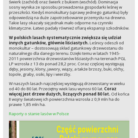
świerk (zachód) oraz świerk z bukiem (wschód). Dominacja
sosny wynika ze sposobu prowadzenia gospodarki leśnej w
przeszłości. Kiedyś monokultury (uprawy jednego gatunku) były
odpowiedzią na duże zapotrzebowanie przemysłu na drewno.
Takie lasy okazały się jednak mało odporne na czynniki
klimatyczne. Łatwo padały również ofiarą ekspansji szkodników.
W polskich lasach systematycznie zwiększa się udział
innych gatunków, głównie liściastych.
Leśnicy odeszli od
monokultur – dostosowują skład gatunkowy drzewostanu do
naturalnego dla danego terenu. Dzięki temu w latach 1945-
2011 powierzchnia drzewostanów liściastych na terenach PGL
LP wzrosła z 13 do ponad 28,2 proc. Coraz częściej występują
dęby, jesiony, klony, jawory, wiązy, a także brzozy, buki, olchy,
topole, graby, osiki, lipy i wierzby.
W naszych lasach najczęściej występują drzewostany w wieku
od 40 do 80 lat. Przeciętny wiek lasu wynosi 60 lat.
Coraz
więcej jest drzew dużych, liczących ponad 80 lat.
Od końca
II wojny światowej ich powierzchnia wzrosła z 0,9 mln ha do
prawie 1,85 mln ha.
Raporty o stanie lasów w Polsce