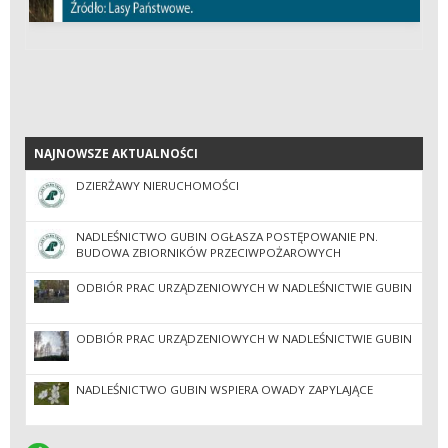
NAJNOWSZE AKTUALNOŚCI
NAJNOWSZE AKTUALNOŚCI
DZIERŻAWY NIERUCHOMOŚCI
NADLEŚNICTWO GUBIN OGŁASZA POSTĘPOWANIE PN.
BUDOWA ZBIORNIKÓW PRZECIWPOŻAROWYCH
PODZIEMNYCH Z PLACEM MANEWROWYM.
ODBIÓR PRAC URZĄDZENIOWYCH W NADLEŚNICTWIE GUBIN
ODBIÓR PRAC URZĄDZENIOWYCH W NADLEŚNICTWIE GUBIN
NADLEŚNICTWO GUBIN WSPIERA OWADY ZAPYLAJĄCE