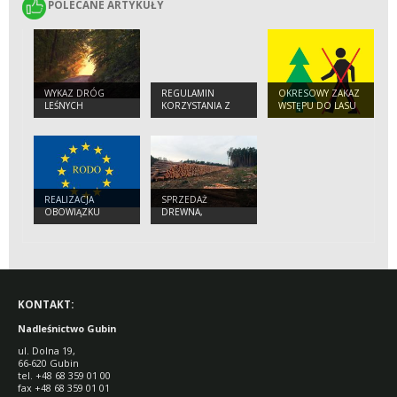
POLECANE ARTYKUŁY
POLECANE ARTYKUŁY
WYKAZ DRÓG
REGULAMIN
OKRESOWY ZAKAZ
LEŚNYCH
KORZYSTANIA Z
WSTĘPU DO LASU
UDOSTĘPNIONYCH
UDOSTĘPNIONYCH
DO RUCHU ORAZ
DRÓG LEŚNYCH W
MIEJSC POSTOJU
NADLEŚNICTWIE
POJAZDÓW
GUBIN
REALIZACJA
SPRZEDAŻ
OBOWIĄZKU
DREWNA,
INFORMACYJNEGO
CHOINEK I
O OCHRONIE
SADZONEK
DANYCH
OSOBOWYCH
KONTAKT:
Nadleśnictwo Gubin
ul. Dolna 19,
66-620 Gubin
tel. +48 68 359 01 00
fax +48 68 359 01 01