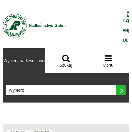
Przejdź do treści
A
A
A
PL
Nadleśnictwo Gubin
EN
DE


Wybierz nadleśnictwo
Szukaj
Menu

Nasze lasy
Polskie lasy