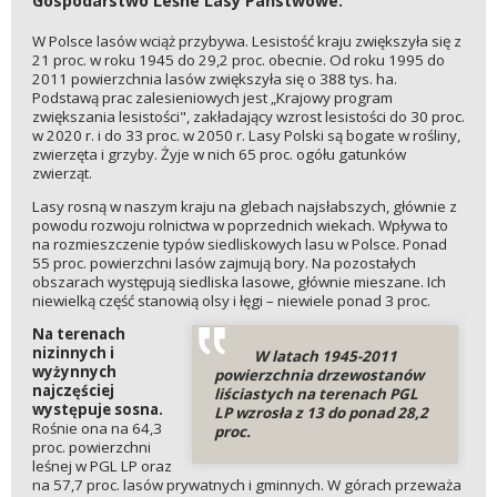
Gospodarstwo Leśne Lasy Państwowe.
W Polsce lasów wciąż przybywa. Lesistość kraju zwiększyła się z
21 proc. w roku 1945 do 29,2 proc. obecnie. Od roku 1995 do
2011 powierzchnia lasów zwiększyła się o 388 tys. ha.
Podstawą prac zalesieniowych jest „Krajowy program
zwiększania lesistości", zakładający wzrost lesistości do 30 proc.
w 2020 r. i do 33 proc. w 2050 r. Lasy Polski są bogate w rośliny,
zwierzęta i grzyby. Żyje w nich 65 proc. ogółu gatunków
zwierząt.
Lasy rosną w naszym kraju na glebach najsłabszych, głównie z
powodu rozwoju rolnictwa w poprzednich wiekach. Wpływa to
na rozmieszczenie typów siedliskowych lasu w Polsce. Ponad
55 proc. powierzchni lasów zajmują bory. Na pozostałych
obszarach występują siedliska lasowe, głównie mieszane. Ich
niewielką część stanowią olsy i łęgi – niewiele ponad 3 proc.
Na terenach
nizinnych i
W latach 1945-2011
wyżynnych
powierzchnia drzewostanów
najczęściej
liściastych na terenach PGL
występuje sosna.
LP wzrosła z 13 do ponad 28,2
Rośnie ona na 64,3
proc.
proc. powierzchni
leśnej w PGL LP oraz
na 57,7 proc. lasów prywatnych i gminnych. W górach przeważa